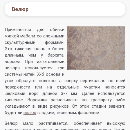
Велюр
Применяется для обивки
мягкой мебели со сложными
скульптурными формами.
Это тяжелая ткань с более
длинным, чем у бархата,
ворсом. При изготовлении
велюра используется три
системы нитей. Х/б основа и
уток образуют полотно, а сверху вертикально по всей
поверхности или на отдельные участки наносится
шелковый ворс длиной 3-7 мм. Далее используется
тиснение. Ворсинки расчесывают по трафарету либо
укладывают в виде рисунков. От этой стадии зависит,
будет ли
велюр
гладким, тисненым, фасонным.
Велюр мало растягивается, обеспечивает высокую
теплозащиту и хорошо драпируется за счет ворса. Такая