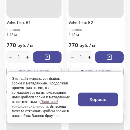
Velvet lux 81
Velvet lux 82
Ширина
Ширина
1.42 м
1.42 м
770
770
руб.
/
м
руб.
/
м
Купить в 1 клик
Купить в 1 клик
Этот сайт использует файлы
cookie и метаданные. Продолжая
К сравнению
К сравнению
просматривать его, вы
соглашаетесь на использование
В избранное
В избранное
нами файлов cookie и метаданных
Хорошо
в соответствии с
Политикой
конфиденциальности
. Вы всегда
можете отключить файлы cookie в
настройках Вашего браузера.