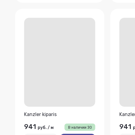
Kanzler kiparis
Kanzler
941
941
руб.
/
м
В наличии
30