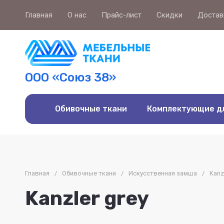
Главная
О нас
Прайс-лист
Скидки
Достав
ООО «Союз 38»
Обивочные ткани
Комплектующие д
Главная
/
Обивочные ткани
/
Искусственная замша
/
Kanz
Kanzler grey