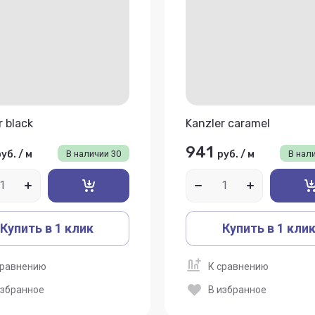
r black
Kanzler caramel
941
руб.
/
м
В наличии
30
руб.
/
м
В нал
Купить в 1 клик
Купить в 1 кли
сравнению
К сравнению
избранное
В избранное