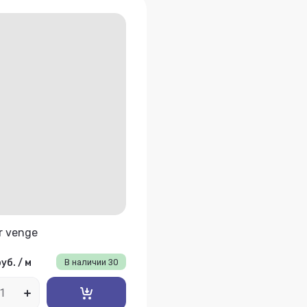
r venge
руб.
/
м
В наличии
30