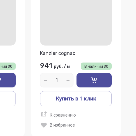
Kanzler cognac
941
ичии
30
руб.
/
м
В наличии
30
к
Купить в 1 клик
К сравнению
В избранное