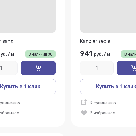
r sand
Kanzler sepia
941
руб.
/
м
В наличии
30
руб.
/
м
В нал
Купить в 1 клик
Купить в 1 кли
сравнению
К сравнению
избранное
В избранное