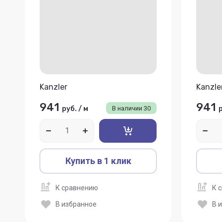
Kanzler
Kanzle
941
941
руб.
/
м
В наличии
30
Купить в 1 клик
К сравнению
К 
В избранное
В 