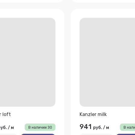
 loft
Kanzler milk
941
руб.
/
м
В наличии
30
руб.
/
м
В нал