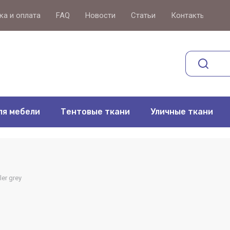
ка и оплата
FAQ
Новости
Статьи
Контакты
ля мебели
Тентовые ткани
Уличные ткани
ler grey