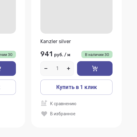
Kanzler silver
941
ичии
30
руб.
/
м
В наличии
30
к
Купить в 1 клик
К сравнению
В избранное