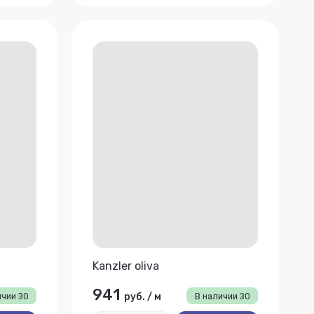
Kanzler oliva
941
ичии
30
руб.
/
м
В наличии
30