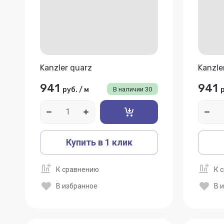
Kanzler quarz
Kanzle
941
941
руб.
/
м
В наличии
30
Купить в 1 клик
К сравнению
К 
В избранное
В 