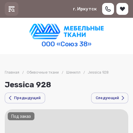
г. Иркутск
ООО «Союз 38»
Главная
/
Обивочные ткани
/
Шенилл
/
Jessica 928
Jessica 928
Предыдущий
Следующий
Под заказ